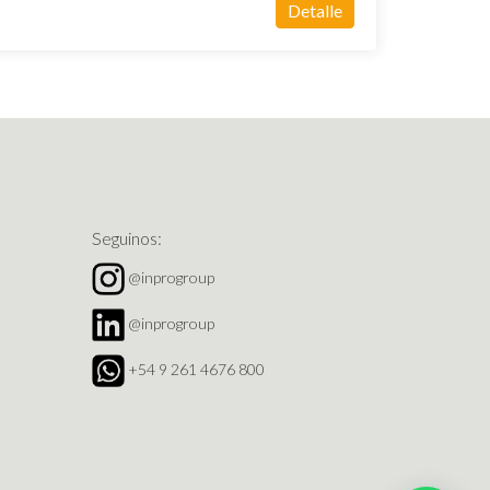
Detalle
Seguinos:
@inprogroup
@inprogroup
+54 9 261 4676 800