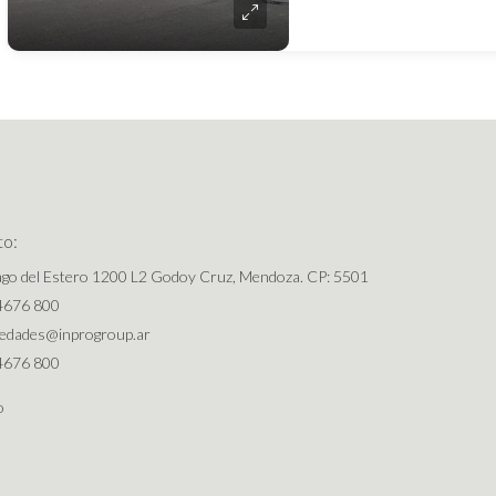
to:
ago del Estero 1200 L2 Godoy Cruz, Mendoza. CP: 5501
4676 800
iedades@inprogroup.ar
4676 800
o