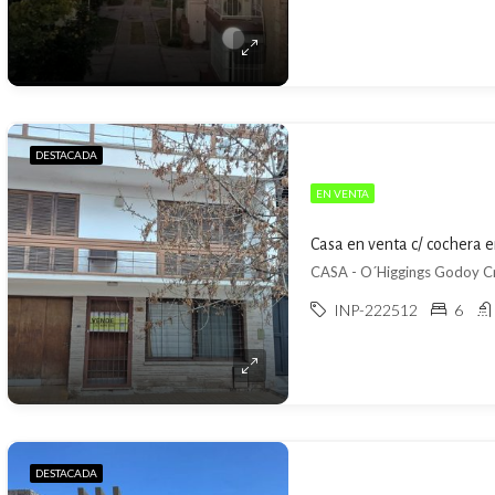
DESTACADA
EN VENTA
Casa en venta c/ cochera 
CASA - O´Higgings Godoy C
INP-222512
6
DESTACADA