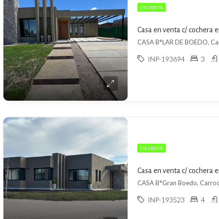
EN VENTA
Casa en venta c/ cochera e
CASA B°LAR DE BOEDO, Carr
INP-193694
3
EN VENTA
Casa en venta c/ cochera e
CASA B°Gran Boedo, Carrodi
INP-193523
4