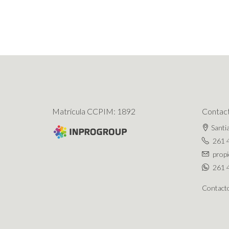
Matrícula CCPIM: 1892
Contac
Santi
261 
prop
261 
Contact