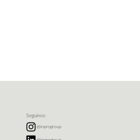
Seguinos:
@inprogroup
@inprogroup