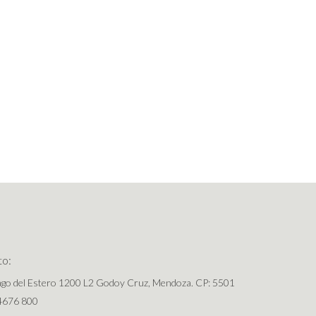
to:
ago del Estero 1200 L2 Godoy Cruz, Mendoza. CP: 5501
4676 800