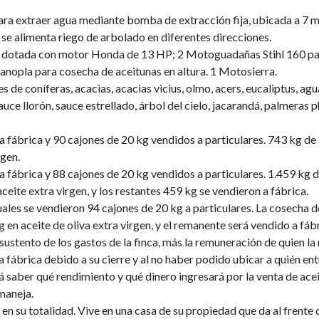
ra extraer agua mediante bomba de extracción fija, ubicada a 7 mt
 y se alimenta riego de arbolado en diferentes direcciones.
otada con motor Honda de 13 HP; 2 Motoguadañas Stihl 160 para 
anopla para cosecha de aceitunas en altura. 1 Motosierra.
es de coníferas, acacias, acacias vicius, olmo, acers, eucaliptus, a
auce llorón, sauce estrellado, árbol del cielo, jacarandá, palmeras p
fábrica y 90 cajones de 20 kg vendidos a particulares. 743 kg de 
rgen.
fábrica y 88 cajones de 20 kg vendidos a particulares. 1.459 kg de
ceite extra virgen, y los restantes 459 kg se vendieron a fábrica.
ales se vendieron 94 cajones de 20 kg a particulares. La cosecha de
en aceite de oliva extra virgen, y el remanente será vendido a fábr
ustento de los gastos de la finca, más la remuneración de quien la
a fábrica debido a su cierre y al no haber podido ubicar a quién e
á saber qué rendimiento y qué dinero ingresará por la venta de acei
maneja.
en su totalidad. Vive en una casa de su propiedad que da al frente d