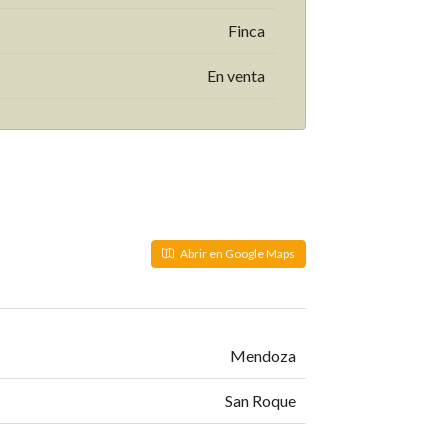
Finca
En venta
Abrir en Google Maps
Mendoza
San Roque