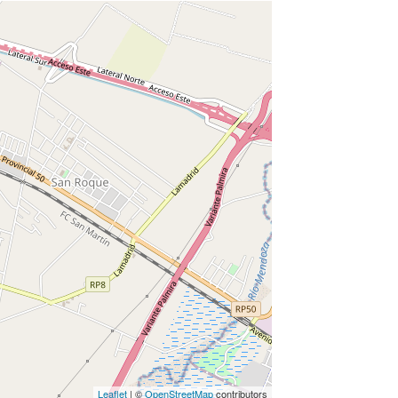
Leaflet
| ©
OpenStreetMap
contributors