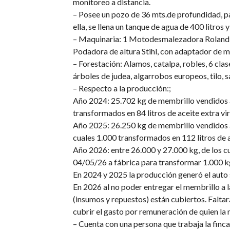
monitoreo a distancia.
– Posee un pozo de 36 mts.de profundidad, pa
ella, se llena un tanque de agua de 400 litros
– Maquinaria: 1 Motodesmalezadora Roland d
Podadora de altura Stihl, con adaptador de m
– Forestación: Alamos, catalpa, robles, 6 clas
árboles de judea, algarrobos europeos, tilo, s
– Respecto a la producción:;
Año 2024: 25.702 kg de membrillo vendidos a 
transformados en 84 litros de aceite extra vi
Año 2025: 26.250 kg de membrillo vendidos a 
cuales 1.000 transformados en 112 litros de a
Año 2026: entre 26.000 y 27.000 kg, de los cu
04/05/26 a fábrica para transformar 1.000 kg 
En 2024 y 2025 la producción generó el auto s
En 2026 al no poder entregar el membrillo a l
(insumos y repuestos) están cubiertos. Faltar
cubrir el gasto por remuneración de quien la 
– Cuenta con una persona que trabaja la finca 