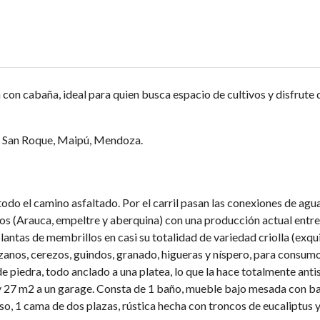
 cabaña, ideal para quien busca espacio de cultivos y disfrute d
de San Roque, Maipú, Mendoza.
do el camino asfaltado. Por el carril pasan las conexiones de agua 
vos (Arauca, empeltre y aberquina) con una producción actual entre
antas de membrillos en casi su totalidad de variedad criolla (exqui
zanos, cerezos, guindos, granado, higueras y níspero, para consum
piedra, todo anclado a una platea, lo que la hace totalmente antis
 27 m2 a un garage. Consta de 1 baño, mueble bajo mesada con b
so, 1 cama de dos plazas, rústica hecha con troncos de eucaliptus 