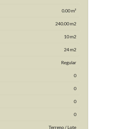
0.00 m²
240.00 m2
10 m2
24 m2
Regular
0
0
0
0
Terreno / Lote