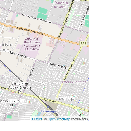
Leaflet
| ©
OpenStreetMap
contributors