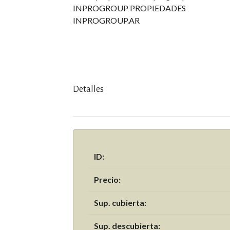
INPROGROUP PROPIEDADES
INPROGROUP.AR
Detalles
ID:
Precio:
Sup. cubierta:
Sup. descubierta: