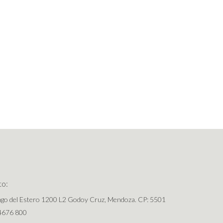
to:
ago del Estero 1200 L2 Godoy Cruz, Mendoza. CP: 5501
4676 800