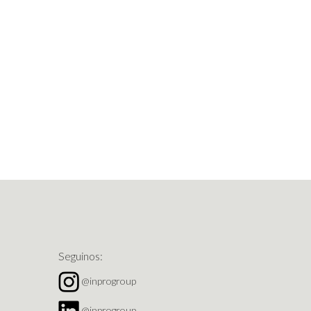
Seguinos:
@inprogroup
@inprogroup