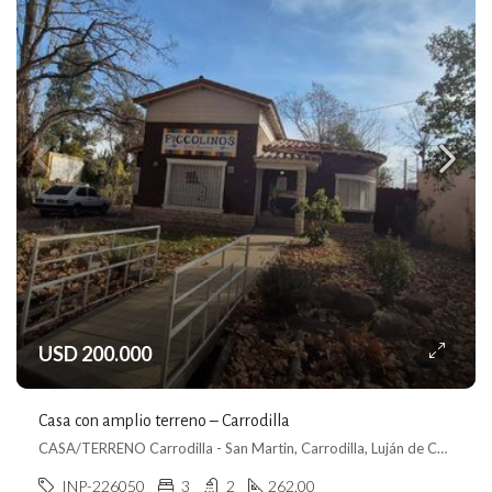
USD 200.000
Casa con amplio terreno – Carrodilla
CASA/TERRENO Carrodilla - San Martin, Carrodilla, Luján de Cuyo
INP-226050
3
2
262.00