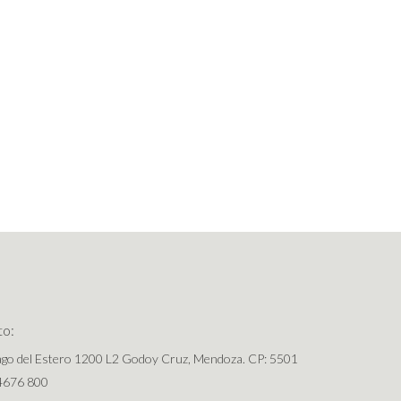
to:
ago del Estero 1200 L2 Godoy Cruz, Mendoza. CP: 5501
4676 800