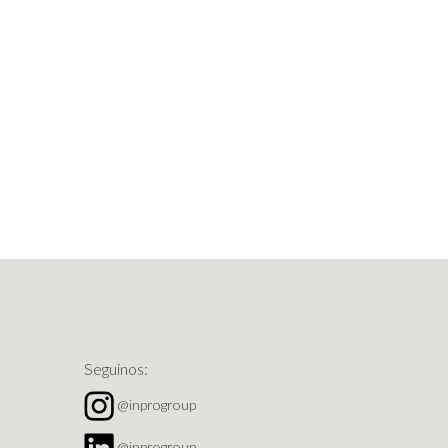
Seguinos:
@inprogroup
@inprogroup