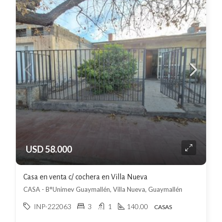
USD 58.000
Casa en venta c/ cochera en Villa Nueva
CASA - B°Unimev Guaymallén, Villa Nueva, Guaymallén
INP-222063
3
1
140.00
CASAS