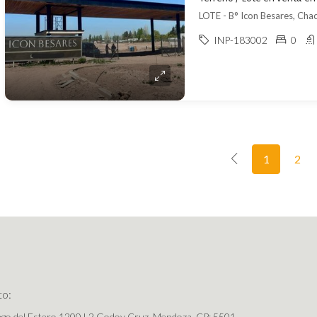
LOTE - B° Icon Besares, Chac
INP-183002
0
1
2
to:
ago del Estero 1200 L2 Godoy Cruz, Mendoza. CP: 5501