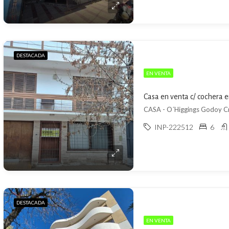
DESTACADA
EN VENTA
Casa en venta c/ cochera 
CASA - O´Higgings Godoy C
INP-222512
6
DESTACADA
EN VENTA