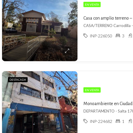
EN VENTA
Casa con amplio terreno – 
CASA/TERRENO Carrodilla - S
INP-226050
3
DESTACADA
EN VENTA
Monoambiente en Ciudad
INP-224682
1