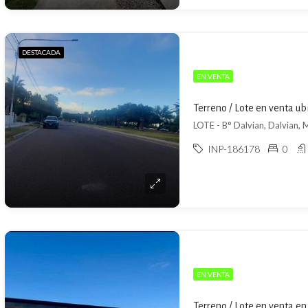
DESTACADA
EN VENTA
Terreno / Lote en venta u
LOTE - B° Dalvian, Dalvian,
INP-186178
0
EN VENTA