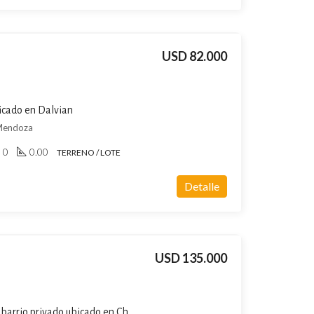
USD 82.000
bicado en Dalvian
 Mendoza
0
0.00
TERRENO / LOTE
Detalle
USD 135.000
Terreno / Lote en venta en barrio privado ubicado en Chacras de Coria