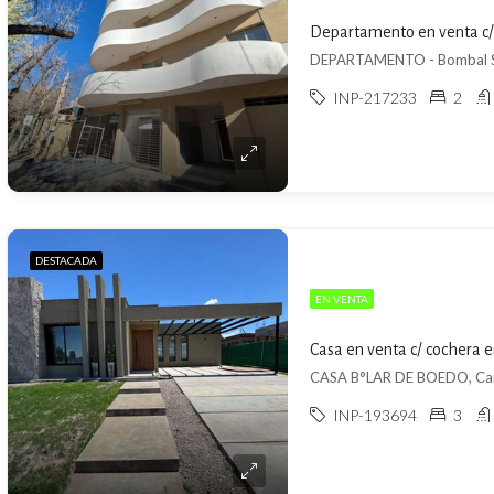
Departamento en venta c/
DEPARTAMENTO - Bombal Su
INP-217233
2
DESTACADA
EN VENTA
Casa en venta c/ cochera e
CASA B°LAR DE BOEDO, Carr
INP-193694
3