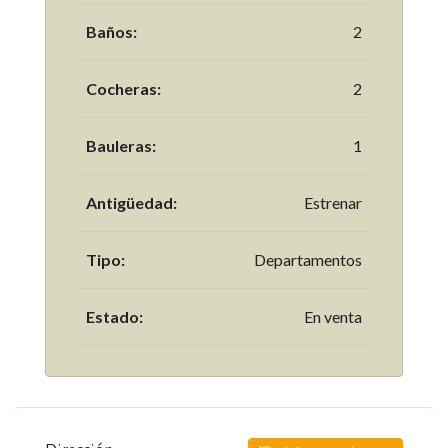
Baños:
2
Cocheras:
2
Bauleras:
1
Antigüedad:
Estrenar
Tipo:
Departamentos
Estado:
En venta