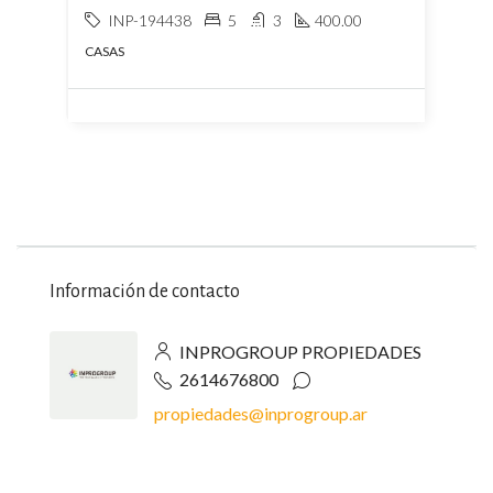
INP-194438
5
3
400.00
CASAS
Información de contacto
INPROGROUP PROPIEDADES
2614676800
propiedades@inprogroup.ar