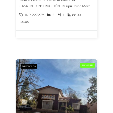
CASA EN CONSTRUCCIÓN - Maipú Bruno Morón, General Guitérrez, Maipú
INP-227278
2
1
88.00
CASAS
EN VENTA
DESTACADA