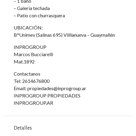
– 1 baño
– Galería techada
– Patio con churrasquera
UBICACIÓN:
B°Unimev (Salinas 695) Villlanueva – Guaymallén
INPROGROUP
Marcos Bucciarelli
Mat.1892
Contactanos
Tel: 2614676800
Email: propiedades@inprogroup.ar
INPROGROUP PROPIEDADES
INPROGROUP.AR
Detalles