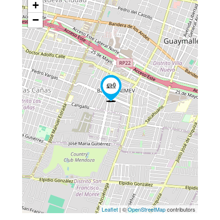
+
−
Leaflet
| ©
OpenStreetMap
contributors