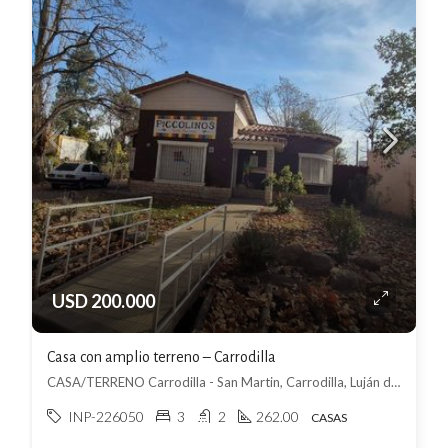
USD 200.000
Casa con amplio terreno – Carrodilla
CASA/TERRENO Carrodilla - San Martin, Carrodilla, Luján de Cuyo
INP-226050
3
2
262.00
CASAS