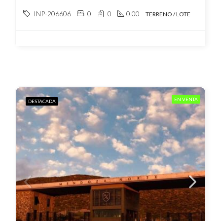
INP-206606
0
0
0.00
TERRENO / LOTE
EN VENTA
DESTACADA